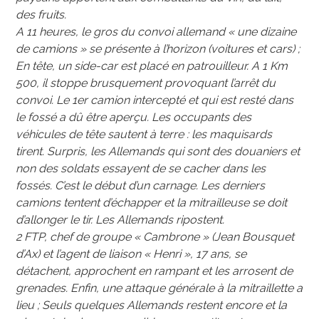
des fruits.
A 11 heures, le gros du convoi allemand « une dizaine
de camions » se présente à l’horizon (voitures et cars) ;
En tête, un side-car est placé en patrouilleur. A 1 Km
500, il stoppe brusquement provoquant l’arrêt du
convoi. Le 1er camion intercepté et qui est resté dans
le fossé a dû être aperçu. Les occupants des
véhicules de tête sautent à terre : les maquisards
tirent. Surpris, les Allemands qui sont des douaniers et
non des soldats essayent de se cacher dans les
fossés. C’est le début d’un carnage. Les derniers
camions tentent d’échapper et la mitrailleuse se doit
d’allonger le tir. Les Allemands ripostent.
2 FTP, chef de groupe « Cambrone » (Jean Bousquet
d’Ax) et l’agent de liaison « Henri », 17 ans, se
détachent, approchent en rampant et les arrosent de
grenades. Enfin, une attaque générale à la mitraillette a
lieu ; Seuls quelques Allemands restent encore et la