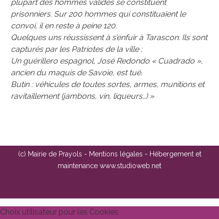
plupart des hommes valides se constituent
prisonniers. Sur 200 hommes qui constituaient le
convoi, il en reste à peine 120.
Quelques uns réussissent à s’enfuir à Tarascon. Ils sont
capturés par les Patriotes de la ville ;
Un guérillero espagnol, José Redondo « Cuadrado »,
ancien du maquis de Savoie, est tué.
Butin : véhicules de toutes sortes, armes, munitions et
ravitaillement (jambons, vin, liqueurs…) »
(c) Mairie de Prayols -
Mentions légales
- Hébergement et
maintenance
www.studioweb.net
Choix utilisateur pour les Cookies