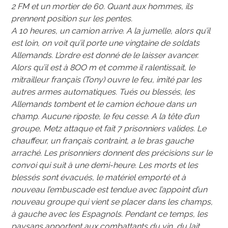
2 FM et un mortier de 60. Quant aux hommes, ils
prennent position sur les pentes.
A 10 heures, un camion arrive. A la jumelle, alors qu’il
est loin, on voit qu’il porte une vingtaine de soldats
Allemands. L’ordre est donné de le laisser avancer.
Alors qu’il est à 8OO m et comme il ralentissait, le
mitrailleur français (Tony) ouvre le feu, imité par les
autres armes automatiques. Tués ou blessés, les
Allemands tombent et le camion échoue dans un
champ. Aucune riposte, le feu cesse. A la tête d’un
groupe, Metz attaque et fait 7 prisonniers valides. Le
chauffeur, un français contraint, a le bras gauche
arraché. Les prisonniers donnent des précisions sur le
convoi qui suit à une demi-heure. Les morts et les
blessés sont évacués, le matériel emporté et à
nouveau l’embuscade est tendue avec l’appoint d’un
nouveau groupe qui vient se placer dans les champs,
à gauche avec les Espagnols. Pendant ce temps, les
paysans apportent aux combattants du vin, du lait,