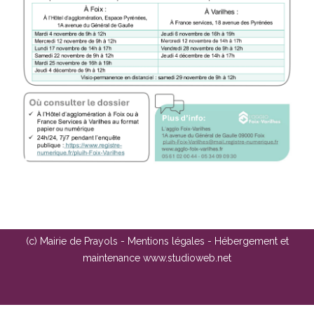
(c) Mairie de Prayols -
Mentions légales
- Hébergement et
maintenance
www.studioweb.net