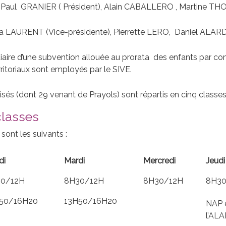
ean-Paul GRANIER ( Président), Alain CABALLERO , Martine 
icia LAURENT (Vice-présidente), Pierrette LERO, Daniel ALARD
diaire d’une subvention allouée au prorata des enfants par c
rritoriaux sont employés par le SIVE.
isés (dont 29 venant de Prayols) sont répartis en cinq classes 
classes
sont les suivants :
di
Mardi
Mercredi
Jeudi
0/12H
8H30/12H
8H30/12H
8H30
50/16H20
13H50/16H20
NAP 
l’AL