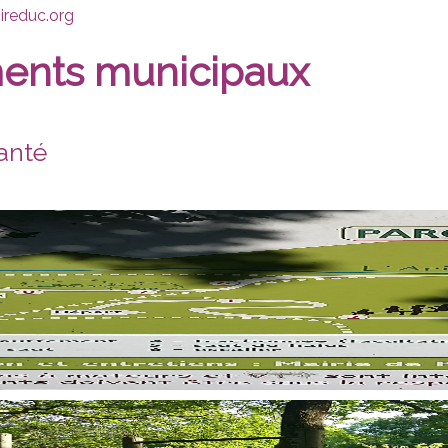
ireduc.org
ents municipaux
anté