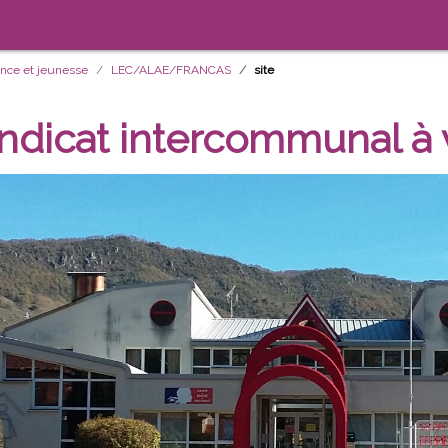
ance et jeunesse
LEC/ALAE/FRANCAS
site
yndicat intercommunal à