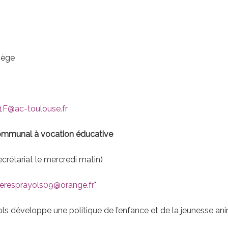
iège
1F@ac-toulouse.fr
communal à vocation éducative
crétariat le mercredi matin)
rieresprayols09@orange.fr
"
 développe une politique de l’enfance et de la jeunesse a