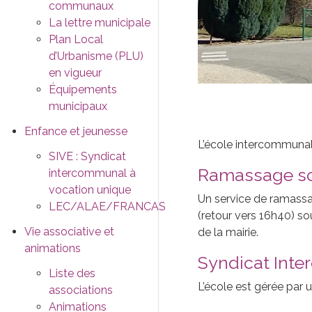
communaux
La lettre municipale
Plan Local
d’Urbanisme (PLU)
en vigueur
Équipements
municipaux
Enfance et jeunesse
L’école intercommunal
SIVE : Syndicat
Ramassage sc
intercommunal à
vocation unique
Un service de ramassag
LEC/ALAE/FRANCAS
(retour vers 16h40) so
Vie associative et
de la mairie.
animations
Syndicat Inte
Liste des
L’école est gérée par
associations
Animations